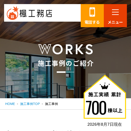
電話する
メニュー
施
工
事
例
の
ご
紹
介
700
HOME
施工事例TOP
施工事例
棟以上
2026年8月7日現在