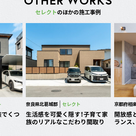
セ
レ
ク
ト
の
ほ
か
の
施
工
事
例
ト
奈良県北葛城郡
セレクト
京都府相
族でくつ
生活感を可愛く隠す！子育て家
開放感
族のリアルなこだわり間取り
ランス、