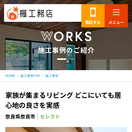
電話する
メニュー
施
工
事
例
の
ご
紹
介
HOME
施工事例TOP
施工事例
家族が集まるリビング どこにいても居
心地の良さを実感
奈良県奈良市
セレクト