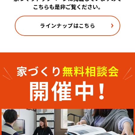
こちらも是非ご覧ください。
ラインナップはこちら
家
づ
く
り
無
料
相
談
会
開
催
中
！