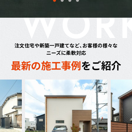
WOR
注文住宅や新築一戸建てなど、お客様の様々な
ニーズに柔軟対応
最
新
の
施
工
事
例
を
ご
紹
介