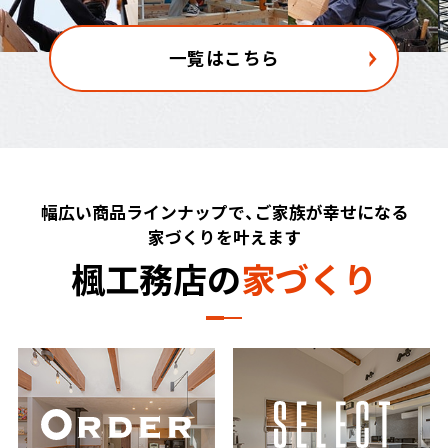
一覧はこちら
幅広い商品ラインナップで、ご家族が幸せになる
家づくりを叶えます
楓
工
務
店
の
家
づ
く
り