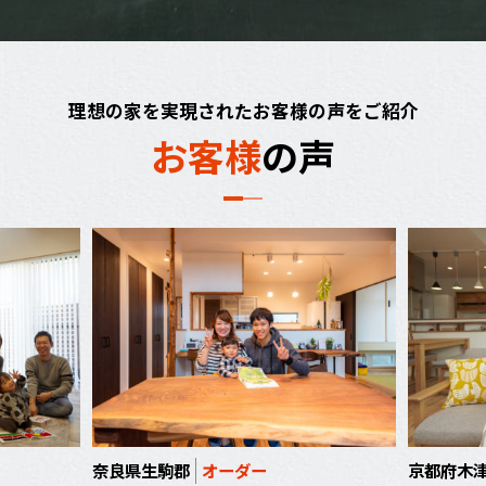
理想の家を実現されたお客様の声をご紹介
お
客
様
の
声
奈良県生駒郡
オーダー
京都府木