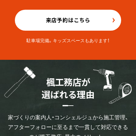
来店予約はこちら
駐車場完備。キッズスペースもあります！
楓
工
務
店
が
選
ば
れ
る
理
由
家づくりの案内人・コンシェルジュから施工管理、
アフターフォローに至るまで一貫して対応できる