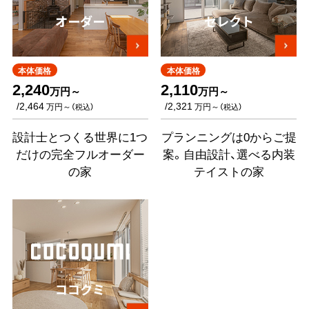
オーダー
セレクト
本体価格
本体価格
2,240
2,110
万円～
万円～
/2,464
/2,321
万円～
万円～
（税込）
（税込）
設計士とつくる世界に1つ
プランニングは0からご提
だけの完全フルオーダー
案。自由設計、選べる内装
の家
テイストの家
ココクミ