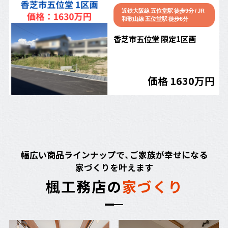
近鉄大阪線 五位堂駅 徒歩9分 / JR
和歌山線 五位堂駅 徒歩6分
香芝市五位堂 限定1区画
価格 1630万円
幅広い商品ラインナップで、ご家族が幸せになる
家づくりを叶えます
楓
工
務
店
の
家
づ
く
り