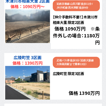
近鉄京都線 山田川駅 徒歩11分 /
JR片町線 西木津駅 徒歩9分
【仲介手数料不要！】木津川市
相楽大里 限定2区画
価格 1090万円 ※条
件外しの場合：1180万
円
疋相バス停 徒歩3分（近鉄大阪線
大和高田駅まで乗車13分）
広陵町笠 限定3区画
価格 1390万円