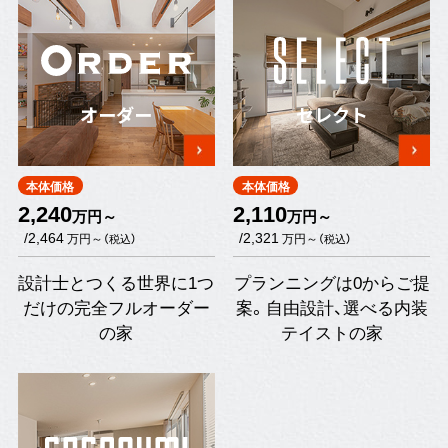
オーダー
セレクト
本体価格
本体価格
2,240
2,110
万円～
万円～
/2,464
/2,321
万円～
万円～
（税込）
（税込）
設計士とつくる世界に1つ
プランニングは0からご提
だけの完全フルオーダー
案。自由設計、選べる内装
の家
テイストの家