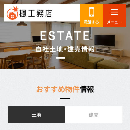
電話する
メニュー
自
社
土
地
・
建
売
情
報
おすすめ物件
情報
土地
建売