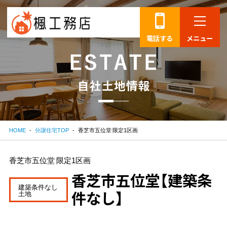
電話する
メニュー
自
社
土
地
情
報
HOME
分譲住宅TOP
香芝市五位堂 限定1区画
香芝市五位堂 限定1区画
香芝市五位堂【建築条
建築条件なし
件なし】
土地