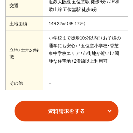
近鉄大阪線 五位堂駅 徒歩9分 / JR和
交通
歌山線 五位堂駅 徒歩6分
149.32㎡（45.17坪）
土地面積
小学校まで徒歩10分以内！ / お子様の
通学にも安心♪ / 五位堂小学校・香芝
立地・土地の特
東中学校エリア / 市街地が近い！ / 閑
徴
静な住宅地 / 2沿線以上利用可
–
その他
資料請求をする