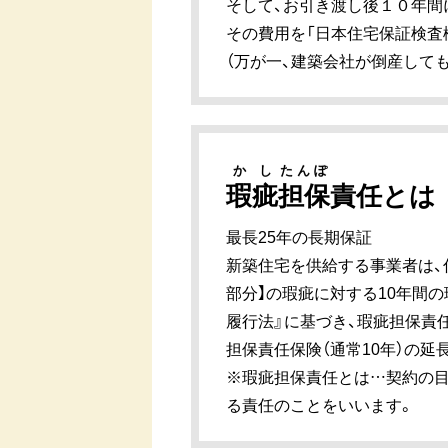
そして、お引き渡し後１０年間
その費用を「日本住宅保証検査
（万が一、建築会社が倒産して
かし
たんぽ
瑕疵
担保
責任とは
最長25年の長期保証
新築住宅を供給する事業者は、
部分】の瑕疵に対する10年間
履行法』に基づき、瑕疵担保責
担保責任保険（通常10年）の延
※瑕疵担保責任とは…契約の目
る責任のことをいいます。