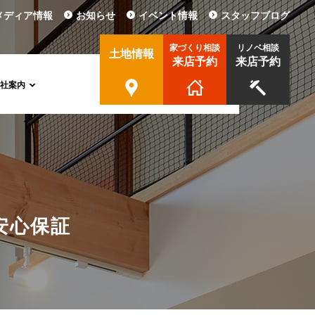
メディア情報
お知らせ
イベント情報
スタッフブログ
家づくり相談
リノベ相談
土地情報
来店予約
来店予約
会社案内
安
心
保
証