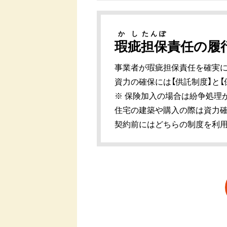
かし
たんぽ
瑕疵
担保
責任の履
事業者が瑕疵担保責任を確実
資力の確保には【供託制度】と
※ 保険加入の場合は紛争処理
住宅の建築や購入の際は資力確
契約前にはどちらの制度を利