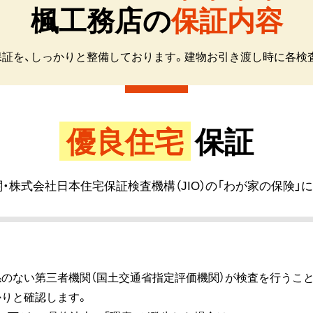
楓
工
務
店
の
保
証
内
容
証を、しっかりと整備しております。建物お引き渡し時に各検
優良住宅
保証
・株式会社日本住宅保証検査機構（JIO）の「わが家の保険」
のない第三者機関（国土交通省指定評価機関）が検査を行うこ
りと確認します。