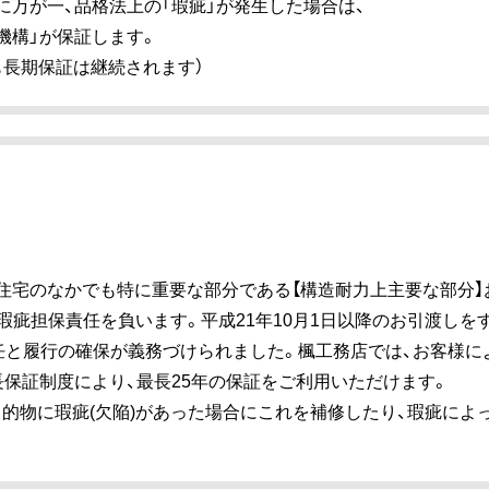
に万が一、品格法上の「瑕疵」が発生した場合は、
機構」が保証します。
も長期保証は継続されます）
住宅のなかでも特に重要な部分である【構造耐力上主要な部分】
の瑕疵担保責任を負います。平成21年10月1日以降のお引渡しを
任と履行の確保が義務づけられました。楓工務店では、お客様に
長保証制度により、最長25年の保証をご利用いただけます。
的物に瑕疵(欠陥)があった場合にこれを補修したり、瑕疵によ