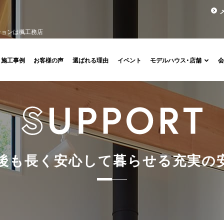
ションは楓工務店
施工事例
お客様の声
選ばれる理由
イベント
モデルハウス・店舗
後
も
長
く
安
心
し
て
暮
ら
せ
る
充
実
の