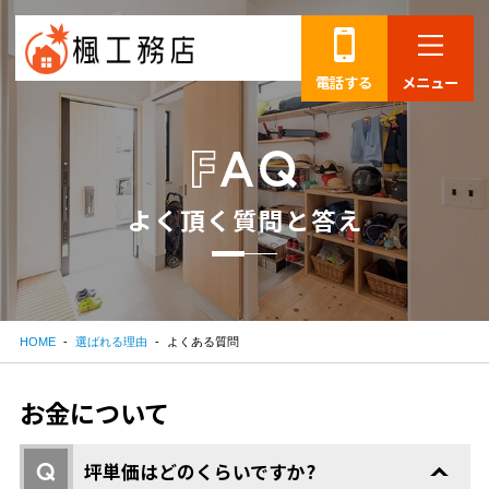
電話する
メニュー
よ
く
頂
く
質
問
と
答
え
HOME
選ばれる理由
よくある質問
お金について
Q
坪単価はどのくらいですか?