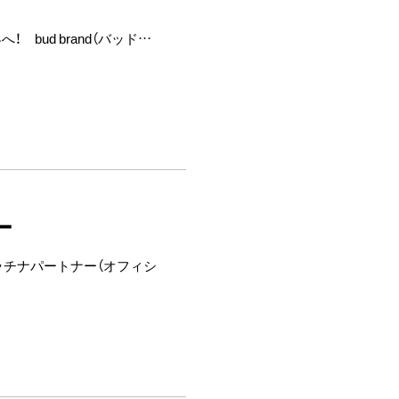
bud brand（バッド…
ー
ラチナパートナー（オフィシ