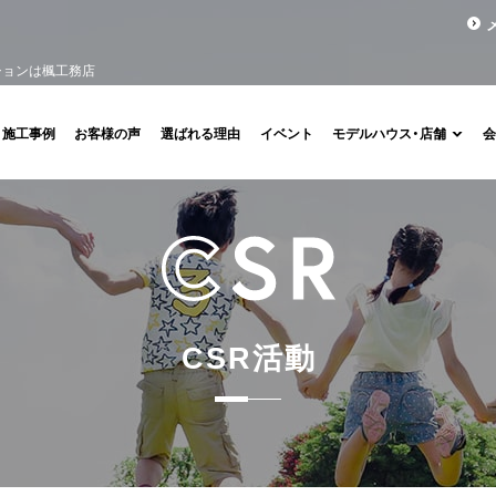
ションは楓工務店
施工事例
お客様の声
選ばれる理由
イベント
モデルハウス・店舗
C
S
R
活
動