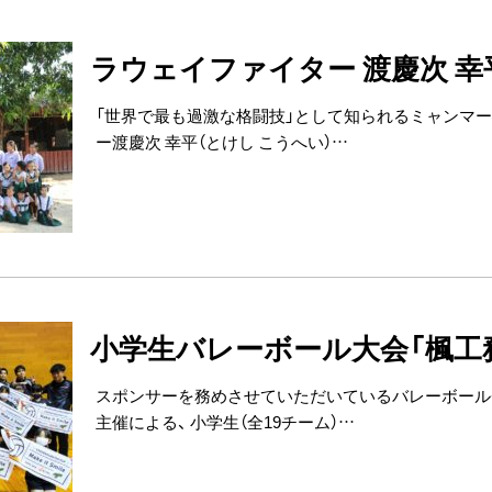
ラウェイファイター 渡慶次 幸
「世界で最も過激な格闘技」として知られるミャンマー
ー渡慶次 幸平（とけし こうへい）…
小学生バレーボール大会「楓工
スポンサーを務めさせていただいているバレーボール
主催による、 小学生（全19チーム）…