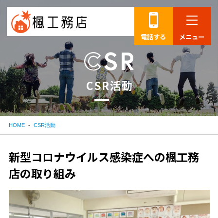
電話する
メニュー
C
S
R
活
動
HOME
CSR活動
新型コロナウイルス感染症への楓工務
店の取り組み