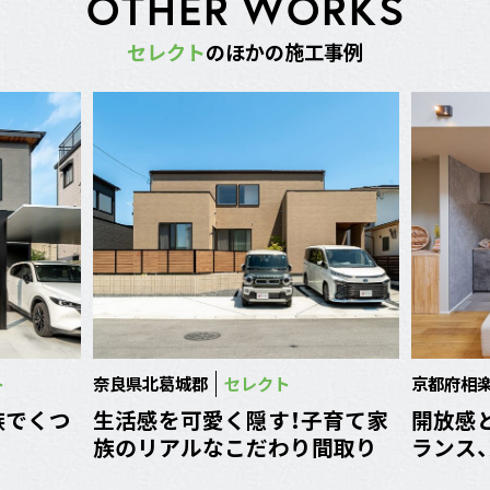
O
T
H
E
R
W
O
R
K
S
セ
レ
ク
ト
の
ほ
か
の
施
工
事
例
ト
奈良県北葛城郡
セレクト
京都府相
族でくつ
生活感を可愛く隠す！子育て家
開放感
族のリアルなこだわり間取り
ランス、