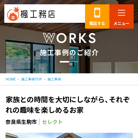
電話する
メニュー
施
工
事
例
の
ご
紹
介
HOME
施工事例TOP
施工事例
家族との時間を大切にしながら、それぞ
れの趣味を楽しめるお家
奈良県生駒市
セレクト