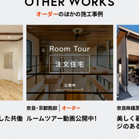
O
T
H
E
R
W
O
R
K
S
オ
ー
ダ
ー
の
ほ
か
の
施
工
事
例
奈良・京都南部
オーダー
奈良県橿
した共働
ルームツアー動画公開中！
美しく
ジのあ