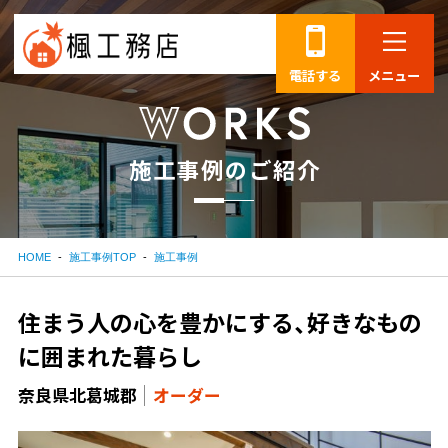
電話する
メニュー
施
工
事
例
の
ご
紹
介
HOME
施工事例TOP
施工事例
住まう人の心を豊かにする、好きなもの
に囲まれた暮らし
奈良県北葛城郡
オーダー