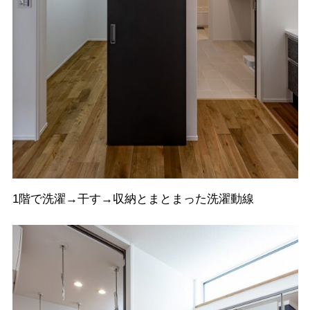
1階で洗濯→干す→収納とまとまった洗濯動線