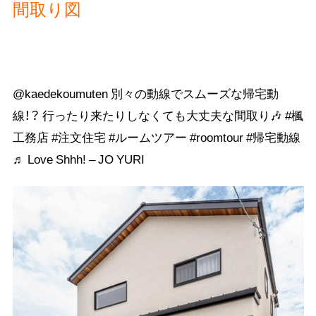
間取り図
@kaedekoumuten
別々の動線でスムーズな帰宅動
線！？ 行ったり来たりしなくても大丈夫な間取り🎶
#楓
工務店
#注文住宅
#ルームツアー
#roomtour
#帰宅動線
♬ Love Shhh! – JO YURI