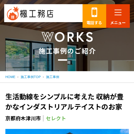
電話する
メニュー
施
工
事
例
の
ご
紹
介
HOME
施工事例TOP
施工事例
生活動線をシンプルに考えた 収納が豊
かなインダストリアルテイストのお家
京都府木津川市
セレクト