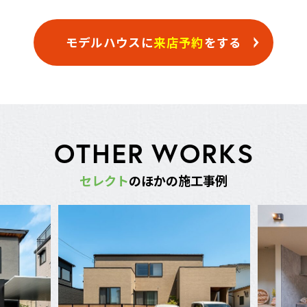
モデルハウスに
来店予約
をする
O
T
H
E
R
W
O
R
K
S
セ
レ
ク
ト
の
ほ
か
の
施
工
事
例