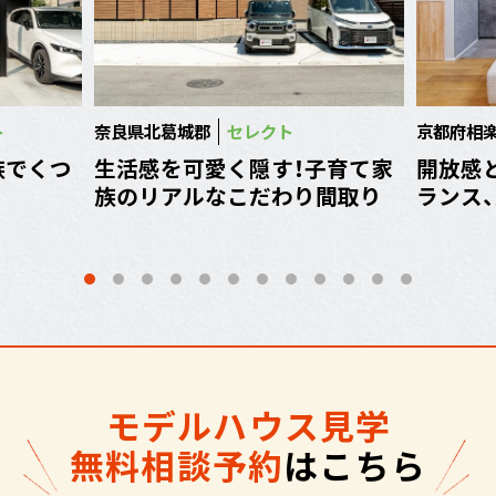
ト
奈良県北葛城郡
セレクト
京都府相
族でくつ
生活感を可愛く隠す！子育て家
開放感
族のリアルなこだわり間取り
ランス、
モデルハウス見学
無料相談予約
はこちら