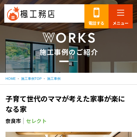
電話する
メニュー
施
工
事
例
の
ご
紹
介
HOME
施工事例TOP
施工事例
子育て世代のママが考えた家事が楽に
なる家
奈良市
セレクト