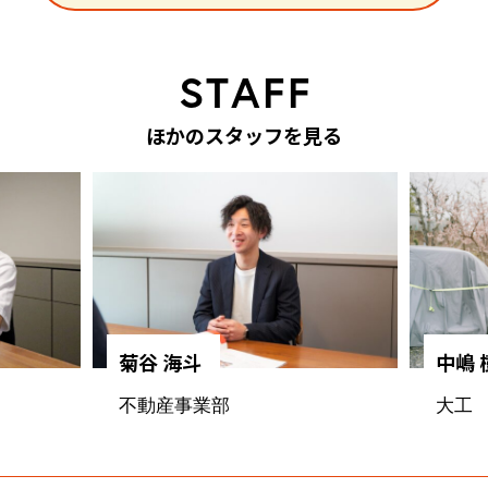
S
T
A
F
F
ほ
か
の
ス
タ
ッ
フ
を
見
る
菊谷 海斗
中嶋 
不動産事業部
大工