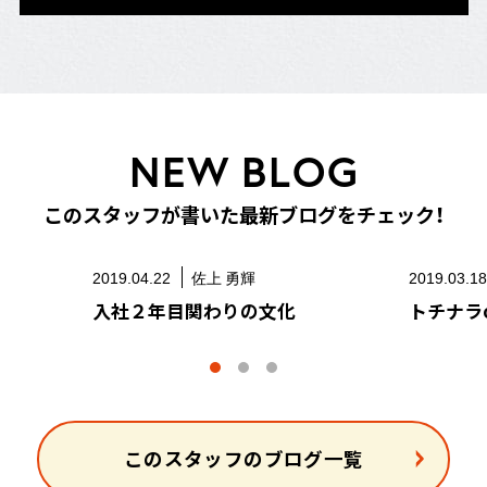
N
E
W
B
L
O
G
こ
の
ス
タ
ッ
フ
が
書
い
た
最
新
ブ
ロ
グ
を
チ
ェ
ッ
ク
！
2019.04.22
佐上 勇輝
2019.03.1
入社２年目関わりの文化
トチナラo
このスタッフのブログ一覧