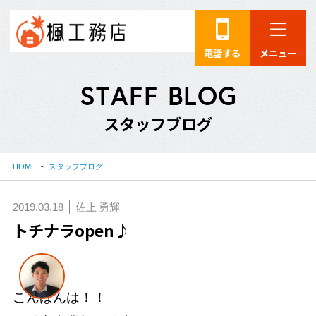
電話する
メニュー
S
T
A
F
F
B
L
O
G
ス
タ
ッ
フ
ブ
ロ
グ
HOME
スタッフブログ
2019.03.18
佐上 勇輝
トチナラopen♪
こんばんは！！