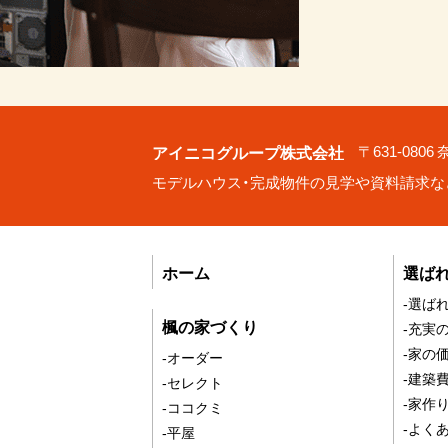
アイニコグループ株式会社
〒631-080
モデルハウス・完成物件の見学や資料請求な
ホーム
選ば
-選ば
楓の家づくり
-充実
-家の
-オーダー
-建築
-セレクト
-家作
-ココクミ
-よく
-平屋