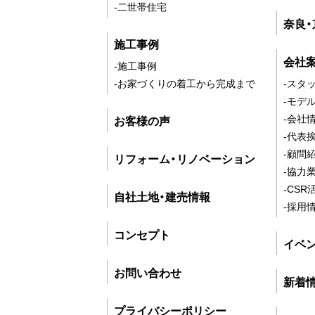
-二世帯住宅
奈良
施工事例
会社
-施工事例
-お家づくりの着工から完成まで
-スタ
-モデ
-会社
お客様の声
-代表
-顧問
リフォーム・リノベーション
-協力
-CSR
自社土地・建売情報
-採用
コンセプト
イベ
お問い合わせ
新着
プライバシーポリシー