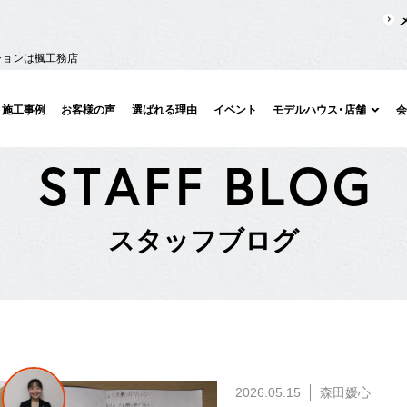
ションは楓工務店
施工事例
お客様の声
選ばれる理由
イベント
モデルハウス・店舗
S
T
A
F
F
B
L
O
G
ス
タ
ッ
フ
ブ
ロ
グ
2026.05.15
森田媛心