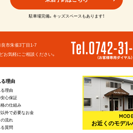
駐車場完備。キッズスペースもあります！
6 奈良市朱雀3丁目1-7
どお気軽にご相談ください。
れる理由
れる理由
の安心保証
価格の仕組み
費以外で必要なお金
MODE
りの流れ
お近くのモデル
ある質問