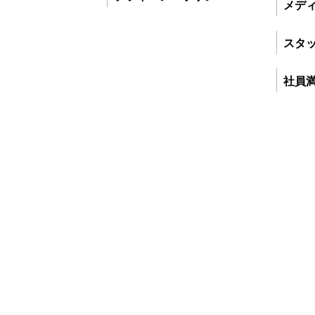
メデ
スタ
社員