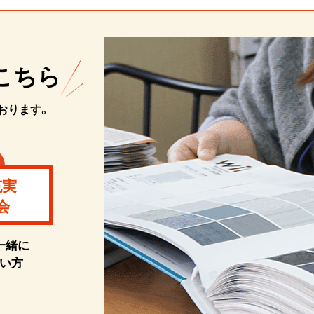
こちら
おります。
充実
会
一緒に
い方