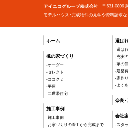
アイニコグループ株式会社
〒631-080
モデルハウス・完成物件の見学や資料請求な
ホーム
選ば
-選ば
楓の家づくり
-充実
-家の
-オーダー
-建築
-セレクト
-家作
-ココクミ
-よく
-平屋
-二世帯住宅
奈良
施工事例
会社
-施工事例
-お家づくりの着工から完成まで
-スタ