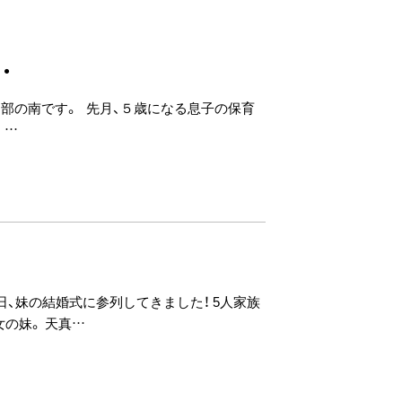
・
ュ部の南です。 先月、５歳になる息子の保育
 …
日、妹の結婚式に参列してきました！ 5人家族
の妹。 天真…