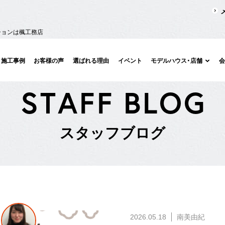
ションは楓工務店
施工事例
お客様の声
選ばれる理由
イベント
モデルハウス・店舗
S
T
A
F
F
B
L
O
G
ス
タ
ッ
フ
ブ
ロ
グ
2026.05.18
南美由紀