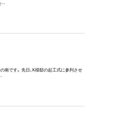
紹…
ュの南です。 先日、K様邸の起工式に参列させ
…