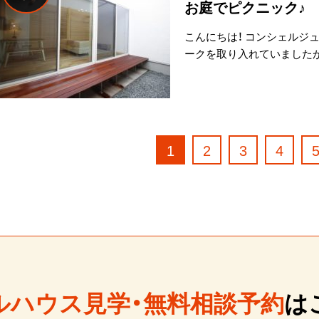
お庭でピクニック♪
こんにちは！ コンシェルジ
ークを取り入れていましたが
1
2
3
4
ルハウス見学・無料相談予約
は