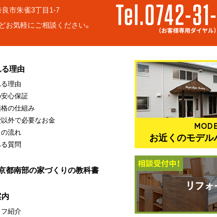
6 奈良市朱雀3丁目1-7
どお気軽にご相談ください。
れる理由
れる理由
の安心保証
価格の仕組み
費以外で必要なお金
MODE
りの流れ
お近くのモデル
ある質問
・京都南部の家づくりの教科書
案内
ッフ紹介