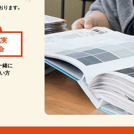
おります。
充実
会
一緒に
い方