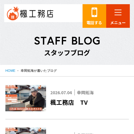
電話する
メニュー
S
T
A
F
F
B
L
O
G
ス
タ
ッ
フ
ブ
ロ
グ
HOME
幸岡拓海が書いたブログ
2026.07.04
幸岡拓海
楓工務店 TV