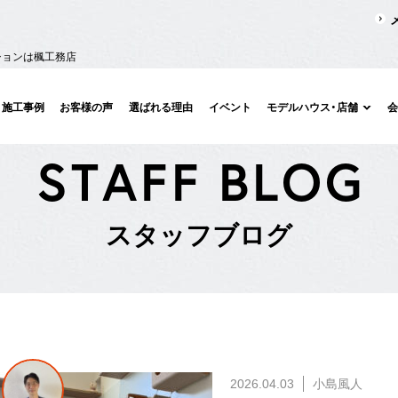
ションは楓工務店
施工事例
お客様の声
選ばれる理由
イベント
モデルハウス・店舗
S
T
A
F
F
B
L
O
G
ス
タ
ッ
フ
ブ
ロ
グ
2026.04.03
小島風人