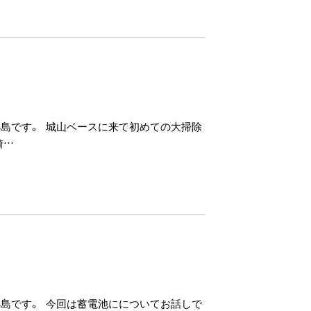
小島です。 城山ベースに来て初めての大掃除
綺…
小島です。 今回は蓄電池にについてお話しで