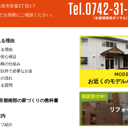
6 奈良市朱雀3丁目1-7
どお気軽にご相談ください。
れる理由
れる理由
の安心保証
価格の仕組み
費以外で必要なお金
MODE
りの流れ
お近くのモデル
ある質問
・京都南部の家づくりの教科書
案内
ッフ紹介