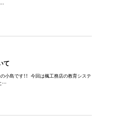
…
いて
部の小島です！！ 今回は楓工務店の教育システ
に…