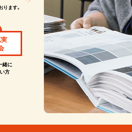
おります。
充実
会
一緒に
い方