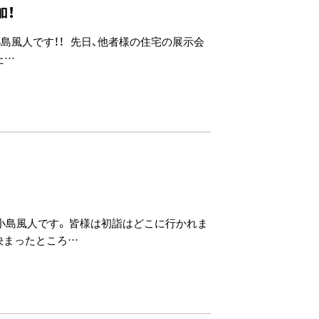
加！
小島風人です！！ 先日、他者様の住宅の展示会
た…
の小島風人です。 皆様は初詣はどこに行かれま
決まったところ…