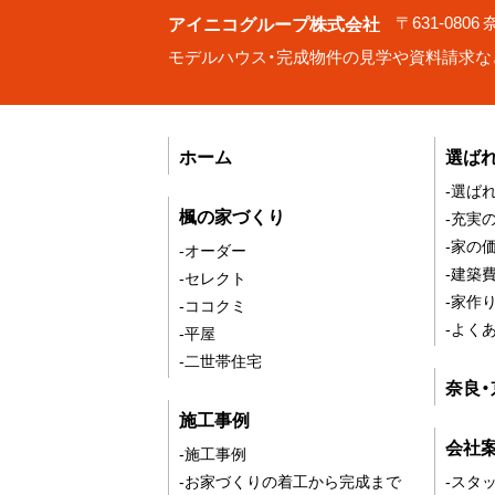
アイニコグループ株式会社
〒631-080
モデルハウス・完成物件の見学や資料請求な
ホーム
選ば
-選ば
楓の家づくり
-充実
-家の
-オーダー
-建築
-セレクト
-家作
-ココクミ
-よく
-平屋
-二世帯住宅
奈良
施工事例
会社
-施工事例
-お家づくりの着工から完成まで
-スタ