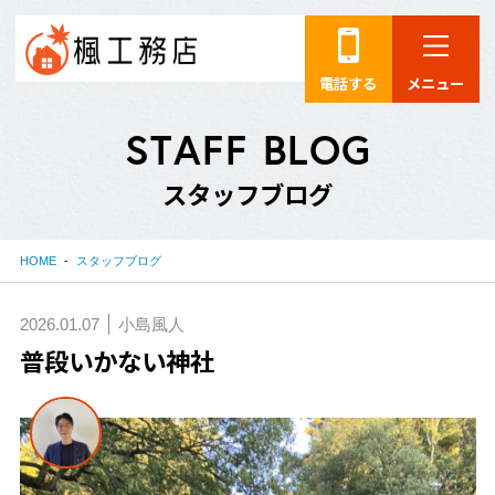
電話する
メニュー
S
T
A
F
F
B
L
O
G
ス
タ
ッ
フ
ブ
ロ
グ
HOME
スタッフブログ
2026.01.07
小島風人
普段いかない神社