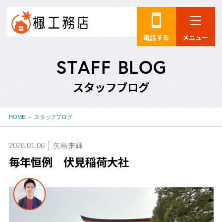
電話する
メニュー
S
T
A
F
F
B
L
O
G
ス
タ
ッ
フ
ブ
ロ
グ
HOME
スタッフブログ
2026.01.06
矢島来輝
毎年恒例 伏見稲荷大社