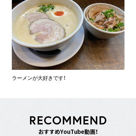
ラーメンが大好きです！
R
E
C
O
M
M
E
N
D
お
す
す
め
Y
o
u
T
u
b
e
動
画
！