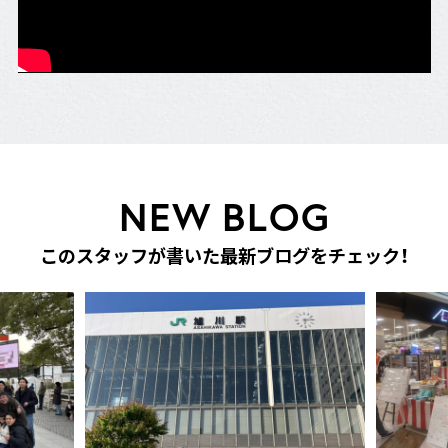
N
E
W
B
L
O
G
こ
の
ス
タ
ッ
フ
が
書
い
た
最
新
ブ
ロ
グ
を
チ
ェ
ッ
ク
！