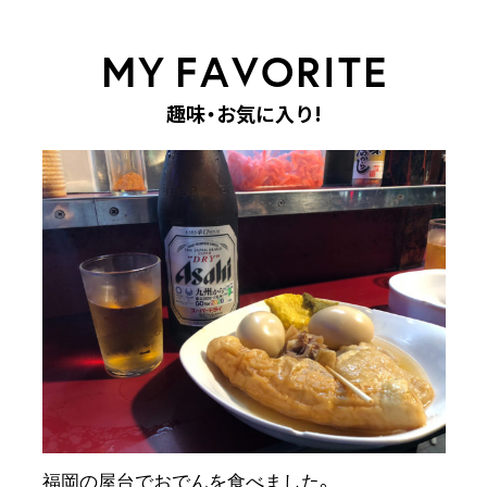
M
Y
F
A
V
O
R
I
T
E
趣
味
・
お
気
に
入
り
!
福岡の屋台でおでんを食べました。