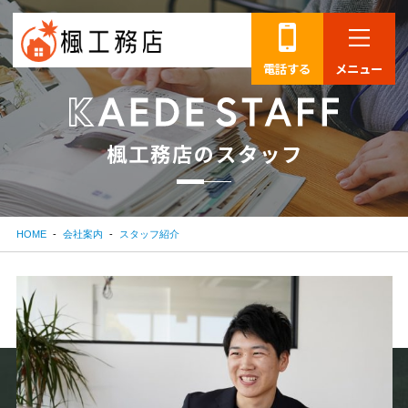
電話する
メニュー
楓
工
務
店
の
ス
タ
ッ
フ
HOME
会社案内
スタッフ紹介