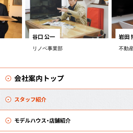
谷口 公一
岩田 
リノベ事業部
不動
会社案内トップ
スタッフ紹介
モデルハウス・店舗紹介