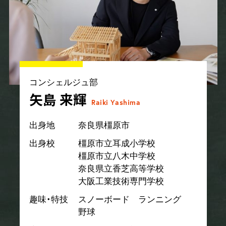
コンシェルジュ部
矢島 来輝
Raiki Yashima
出身地
奈良県橿原市
出身校
橿原市立耳成小学校
橿原市立八木中学校
奈良県立香芝高等学校
大阪工業技術専門学校
趣味・特技
スノーボード ランニング
野球