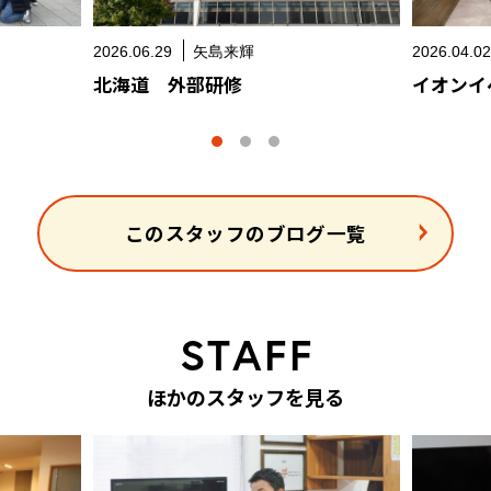
2026.06.29
矢島来輝
2026.04.0
北海道 外部研修
イオンイ
このスタッフのブログ一覧
S
T
A
F
F
ほ
か
の
ス
タ
ッ
フ
を
見
る