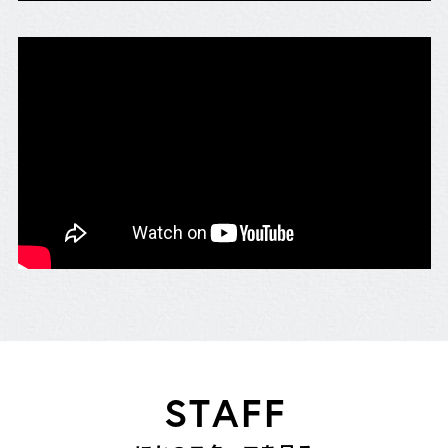
S
T
A
F
F