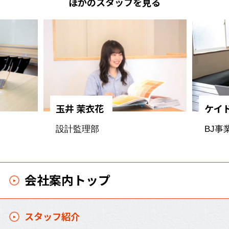
ほ
か
の
ス
タ
ッ
フ
を
見
る
玉井 茉衣花
ケイ
設計監理部
BJ事
会社案内トップ
スタッフ紹介