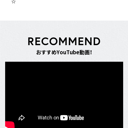
☆
R
E
C
O
M
M
E
N
D
お
す
す
め
Y
o
u
T
u
b
e
動
画
！