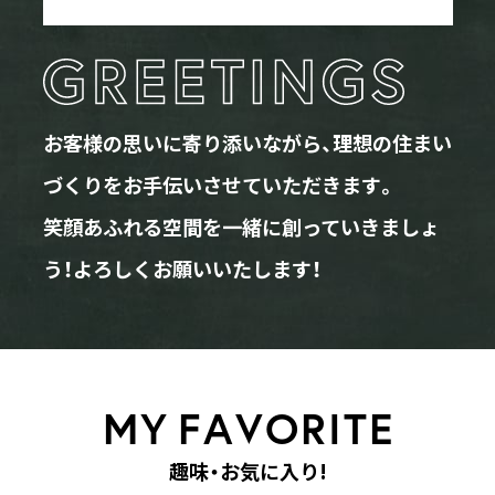
お客様の思いに寄り添いながら、理想の住まい
づくりをお手伝いさせていただきます。
笑顔あふれる空間を一緒に創っていきましょ
う！よろしくお願いいたします！
M
Y
F
A
V
O
R
I
T
E
趣
味
・
お
気
に
入
り
!