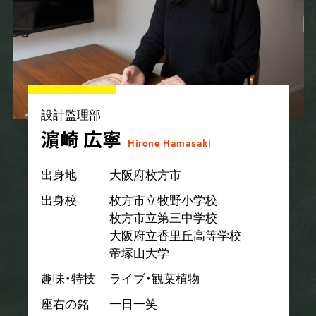
設計監理部
濵崎 広寧
Hirone Hamasaki
出身地
大阪府枚方市
出身校
枚方市立牧野小学校
枚方市立第三中学校
大阪府立香里丘高等学校
帝塚山大学
趣味・特技
ライブ・観葉植物
座右の銘
一日一笑