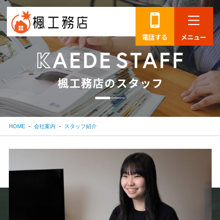
電話する
メニュー
楓
工
務
店
の
ス
タ
ッ
フ
HOME
会社案内
スタッフ紹介