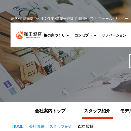
奈良・京都南部での注文住宅・新築一戸建て・建売住宅・リフォーム・リノベー
楓の家づくり
コンセプト
リノベーション
会社案内トップ
スタッフ紹介
モデ
HOME
会社情報
スタッフ紹介
森本 駿輔