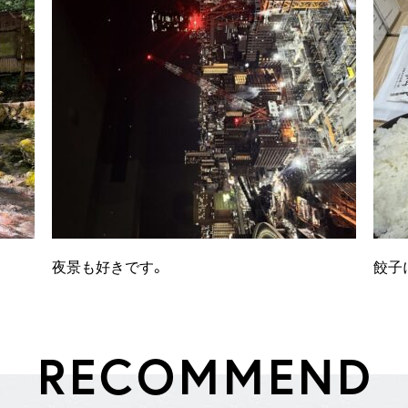
夜景も好きです。
餃子
R
E
C
O
M
M
E
N
D