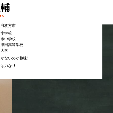
駿輔
to
阪府枚方市
津小学校
野市中学校
方津田高等学校
良大学
味がないのが趣味！
続は力なり