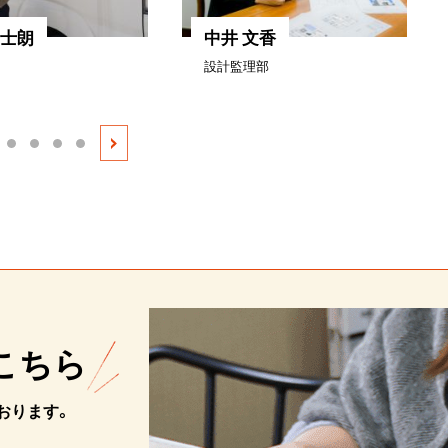
功士朗
中井 文香
設計監理部
こちら
おります。