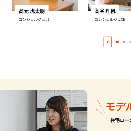
髙元 虎太朗
髙谷 理帆
コンシェルジュ部
コンシェルジュ部
モデ
住宅ロー