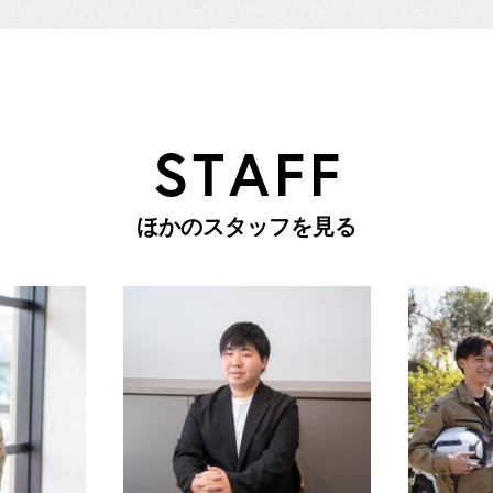
S
T
A
F
F
ほ
か
の
ス
タ
ッ
フ
を
見
る