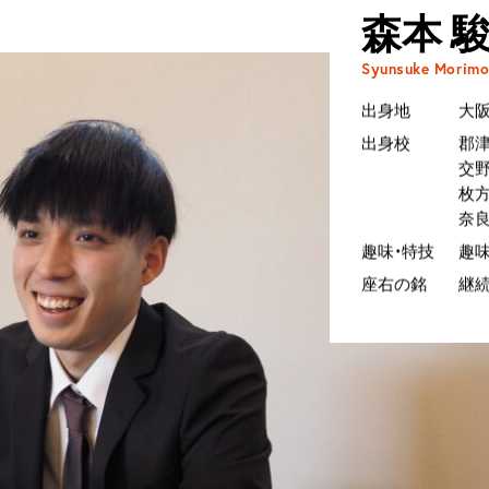
森本 
Syunsuke Morimo
出身地
大
出身校
郡
交
枚
奈
趣味・特技
趣
座右の銘
継