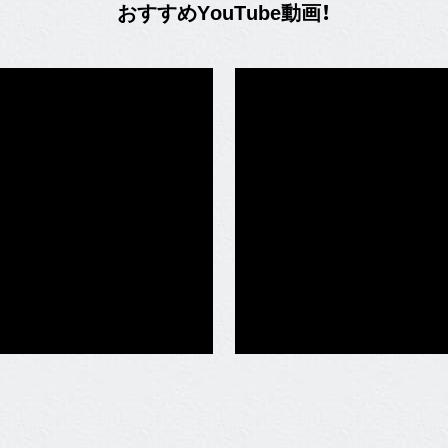
お
す
す
め
Y
o
u
T
u
b
e
動
画
！