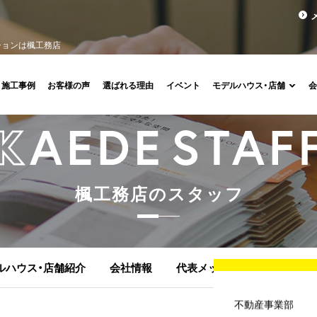
ションは楓工務店
施工事例
お客様の声
選ばれる理由
イベント
モデルハウス・店舗
楓
工
務
店
の
ス
タ
ッ
フ
ルハウス・店舗紹介
会社情報
代表メッセージ
顧問紹介
不動産事業部