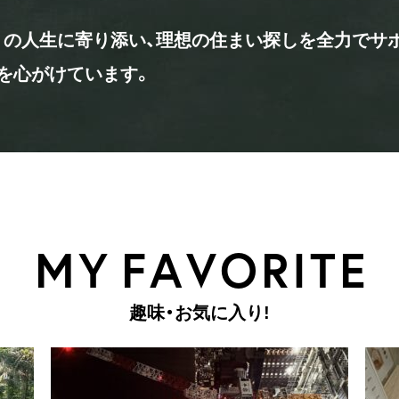
の人生に寄り添い、理想の住まい探しを全力でサ
を心がけています。
M
Y
F
A
V
O
R
I
T
E
趣
味
・
お
気
に
入
り
!