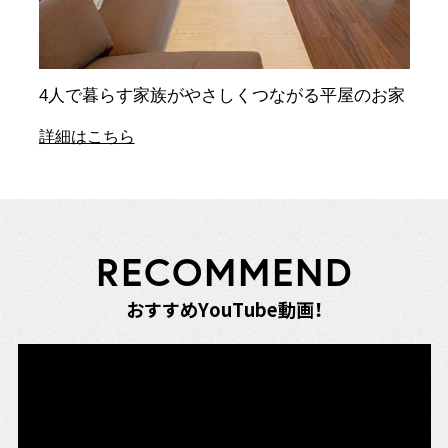
4人で暮らす家族がやさしくつながる平屋のお家
詳細はこちら
R
E
C
O
M
M
E
N
D
お
す
す
め
Y
o
u
T
u
b
e
動
画
！