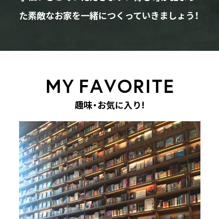
た素敵なお家を一緒につくっていきましょう！
M
Y
F
A
V
O
R
I
T
E
趣
味
・
お
気
に
入
り
!