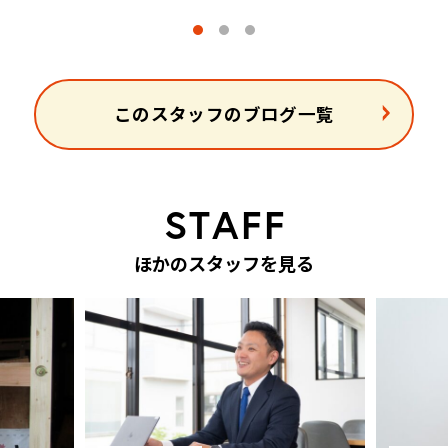
このスタッフのブログ一覧
S
T
A
F
F
ほ
か
の
ス
タ
ッ
フ
を
見
る