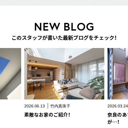
N
E
W
B
L
O
G
こ
の
ス
タ
ッ
フ
が
書
い
た
最
新
ブ
ロ
グ
を
チ
ェ
ッ
ク
！
2026.06.13
竹内真珠子
2026.03.2
素敵なお家のご紹介！
奈良のあ
が…！