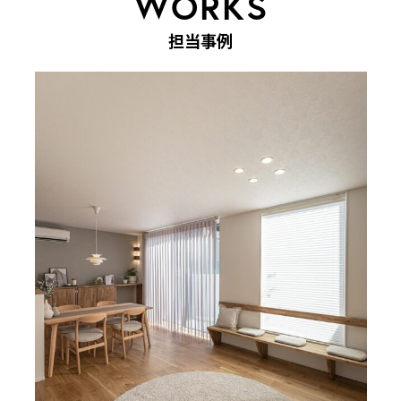
W
O
R
K
S
担
当
事
例