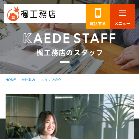
電話する
メニュー
楓
工
務
店
の
ス
タ
ッ
フ
HOME
会社案内
スタッフ紹介