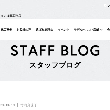
ションは楓工務店
施工事例
お客様の声
選ばれる理由
イベント
モデルハウス・店舗
S
T
A
F
F
B
L
O
G
ス
タ
ッ
フ
ブ
ロ
グ
026.06.13
竹内真珠子