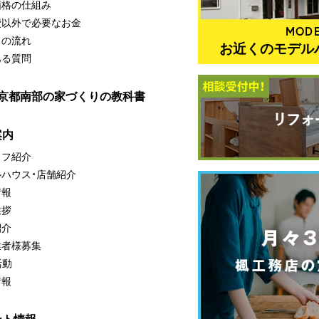
価格の仕組み
費以外で必要なお金
MODE
りの流れ
お近くのモデル
ある質問
・京都南部の家づくりの教科書
案内
ッフ紹介
ルハウス・店舗紹介
情報
挨拶
紹介
業者様募集
活動
情報
ント情報