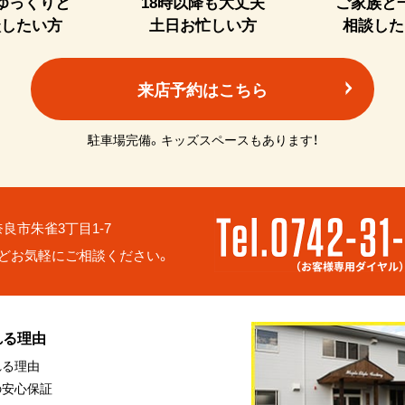
ゆっくりと
18時以降も大丈夫
ご家族と
談したい方
土日お忙しい方
相談した
来店予約はこちら
駐車場完備。キッズスペースもあります！
6 奈良市朱雀3丁目1-7
どお気軽にご相談ください。
れる理由
れる理由
の安心保証