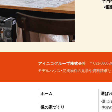
平日
相
アイニコグループ株式会社
〒631-080
モデルハウス・完成物件の見学や資料請求な
ホーム
選ば
-選ば
楓の家づくり
-充実