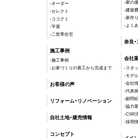
-家の
-オーダー
-建築
-セレクト
-家作
-ココクミ
-よく
-平屋
-二世帯住宅
奈良
施工事例
会社
-施工事例
-お家づくりの着工から完成まで
-スタ
-モデ
-会社
お客様の声
-代表
-顧問
リフォーム・リノベーション
-協力
-CSR
自社土地・建売情報
-採用
コンセプト
イベ