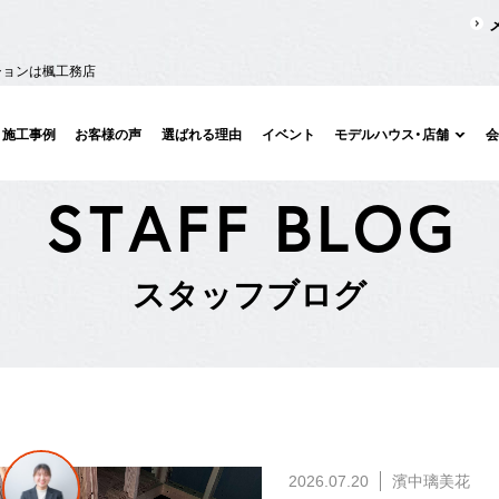
ションは楓工務店
施工事例
お客様の声
選ばれる理由
イベント
モデルハウス・店舗
S
T
A
F
F
B
L
O
G
ス
タ
ッ
フ
ブ
ロ
グ
2026.07.20
濱中璃美花