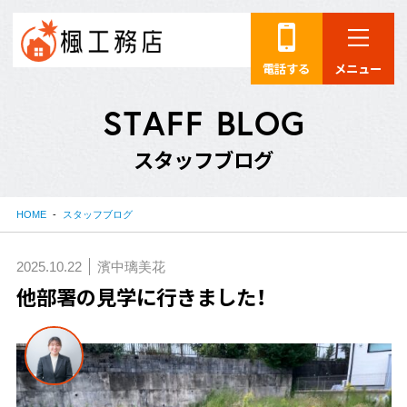
電話する
メニュー
S
T
A
F
F
B
L
O
G
ス
タ
ッ
フ
ブ
ロ
グ
HOME
スタッフブログ
2025.10.22
濱中璃美花
他部署の見学に行きました！