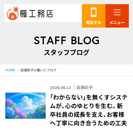
電話する
メニュー
S
T
A
F
F
B
L
O
G
ス
タ
ッ
フ
ブ
ロ
グ
HOME
岩瀬彩子が書いたブログ
2026.06.11
岩瀬彩子
「わからない」を無くすシステ
ムが、心のゆとりを生む。新
卒社員の成長を支え、お客様
へ丁寧に向き合うための工夫