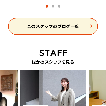
このスタッフのブログ一覧
S
T
A
F
F
ほ
か
の
ス
タ
ッ
フ
を
見
る