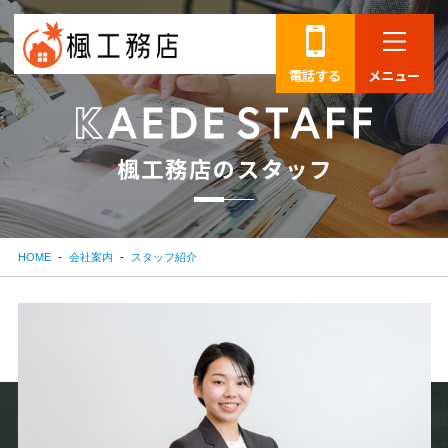
電話する
メニュー
楓
工
務
店
の
ス
タ
ッ
フ
HOME
会社案内
スタッフ紹介