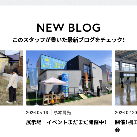
N
E
W
B
L
O
G
こ
の
ス
タ
ッ
フ
が
書
い
た
最
新
ブ
ロ
グ
を
チ
ェ
ッ
ク
！
2026.05.16
杉本麗光
2026.02.2
展示場 イベントまだまだ開催中！
開催！楓
会