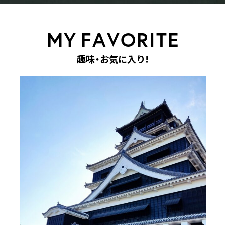
M
Y
F
A
V
O
R
I
T
E
趣
味
・
お
気
に
入
り
!