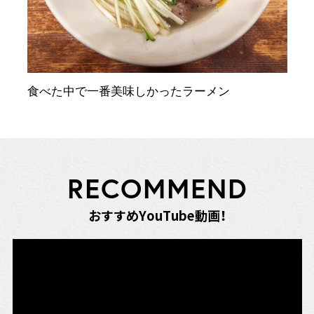
食べた中で一番美味しかったラーメン
R
E
C
O
M
M
E
N
D
お
す
す
め
Y
o
u
T
u
b
e
動
画
！