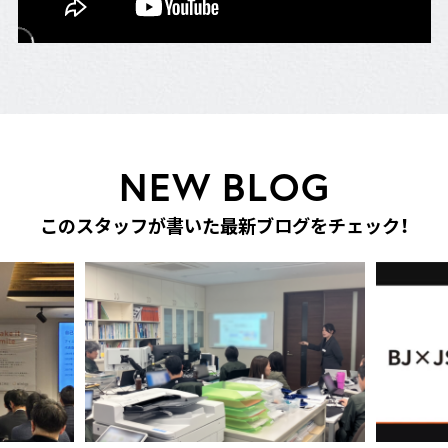
N
E
W
B
L
O
G
こ
の
ス
タ
ッ
フ
が
書
い
た
最
新
ブ
ロ
グ
を
チ
ェ
ッ
ク
！