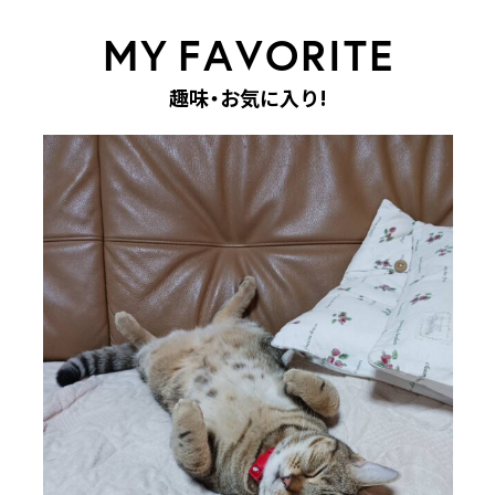
M
Y
F
A
V
O
R
I
T
E
趣
味
・
お
気
に
入
り
!