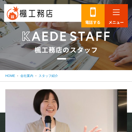
電話する
メニュー
楓
工
務
店
の
ス
タ
ッ
フ
HOME
会社案内
スタッフ紹介