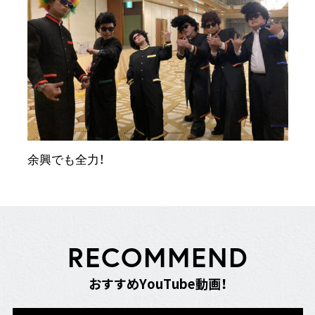
余興でも全力！
R
E
C
O
M
M
E
N
D
お
す
す
め
Y
o
u
T
u
b
e
動
画
！