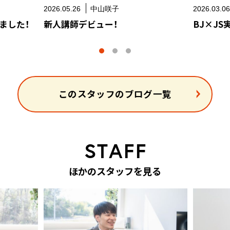
2026.05.26
中山咲子
2026.03.0
ました！
新人講師デビュー！
BJ×J
このスタッフのブログ一覧
S
T
A
F
F
ほ
か
の
ス
タ
ッ
フ
を
見
る