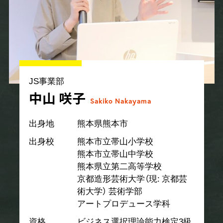
JS事業部
中山 咲子
Sakiko Nakayama
出身地
熊本県熊本市
出身校
熊本市立帯山小学校
熊本市立帯山中学校
熊本県立第二高等学校
京都造形芸術大学（現: 京都芸
術大学） 芸術学部
アートプロデュース学科
資格
ビジネス選択理論能力検定3級