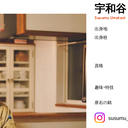
宇和谷
Susumu Uwatani
出身地
出身校
資格
趣味・特技
座右の銘
susumu_