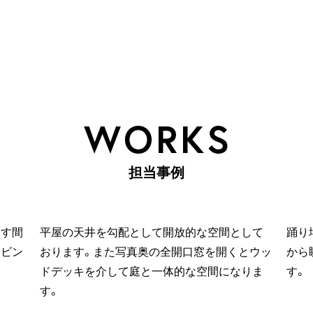
W
O
R
K
S
担
当
事
例
らす間
平屋の天井を勾配として開放的な空間として
踊り
リビン
おります。また写真奥の全開口窓を開くとウッ
から
ドデッキを介して庭と一体的な空間になりま
す。
す。