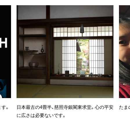
ます。
日本最古の4畳半、慈照寺銀閣東求堂。心の平安
たま
に広さは必要ないです。