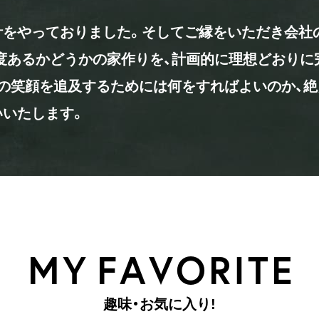
計をやっておりました。そしてご縁をいただき会社
度あるかどうかの家作りを、計画的に理想どおりに
の笑顔を追及するためには何をすればよいのか、
いいたします。
M
Y
F
A
V
O
R
I
T
E
趣
味
・
お
気
に
入
り
!