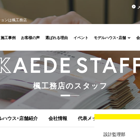
ションは楓工務店
施工事例
お客様の声
選ばれる理由
イベント
モデルハウス・店舗
楓
工
務
店
の
ス
タ
ッ
フ
ルハウス・店舗紹介
会社情報
代表メッセージ
顧問紹介
設計監理部