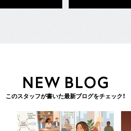
N
E
W
B
L
O
G
こ
の
ス
タ
ッ
フ
が
書
い
た
最
新
ブ
ロ
グ
を
チ
ェ
ッ
ク
！