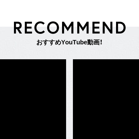
R
E
C
O
M
M
E
N
D
お
す
す
め
Y
o
u
T
u
b
e
動
画
！