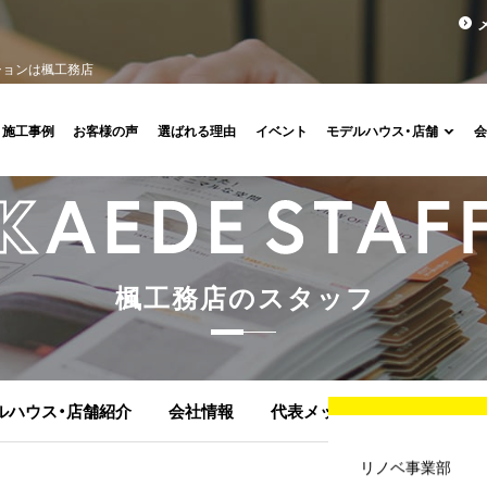
ションは楓工務店
施工事例
お客様の声
選ばれる理由
イベント
モデルハウス・店舗
楓
工
務
店
の
ス
タ
ッ
フ
ルハウス・店舗紹介
会社情報
代表メッセージ
顧問紹介
リノベ事業部