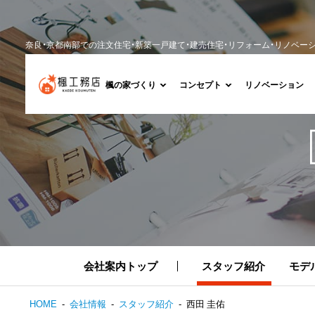
奈良・京都南部での注文住宅・新築一戸建て・建売住宅・リフォーム・リノベー
楓の家づくり
コンセプト
リノベーション
会社案内トップ
スタッフ紹介
モデ
HOME
会社情報
スタッフ紹介
西田 圭佑