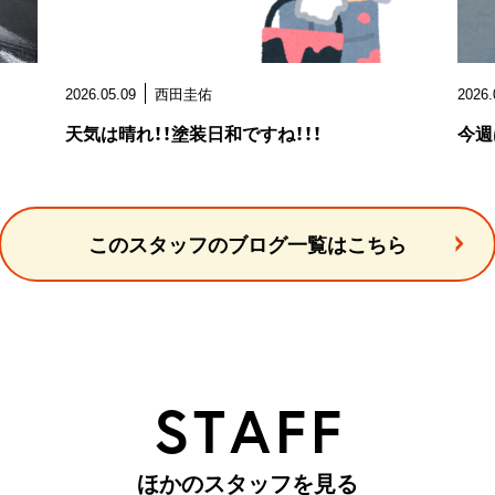
2026.05.09
西田圭佑
2026.
天気は晴れ！！塗装日和ですね！！！
今週
このスタッフのブログ一覧はこちら
S
T
A
F
F
ほ
か
の
ス
タ
ッ
フ
を
見
る