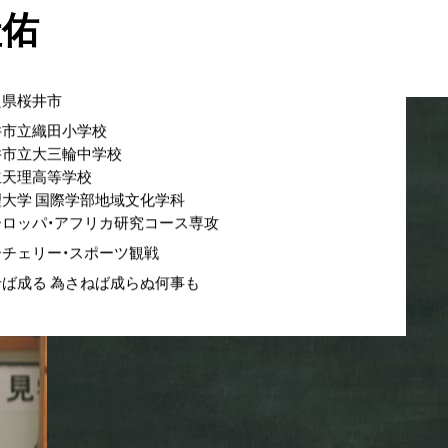
圭佑
良県桜井市
井市立織田小学校
井市立大三輪中学校
立天理高等学校
理大学 国際学部地域文化学科
ーロッパ・アフリカ研究コース専攻
ーチェリー・スポーツ観戦
せば成る 為さねば成らぬ何事も