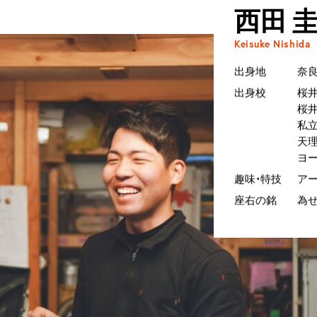
西田 
Keisuke Nishida
出身地
奈
出身校
桜
桜
私
天
ヨ
趣味・特技
ア
座右の銘
為