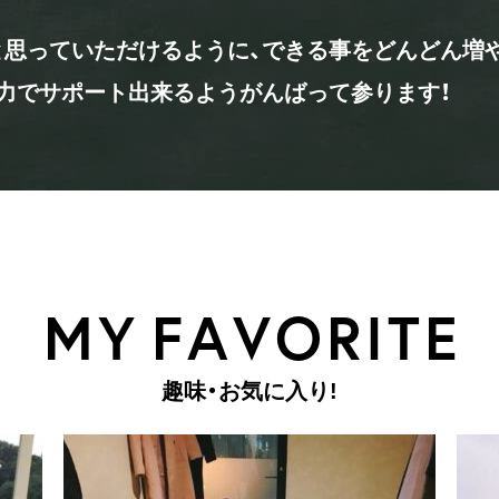
思っていただけるように、できる事をどんどん増
力でサポート出来るようがんばって参ります！
M
Y
F
A
V
O
R
I
T
E
趣
味
・
お
気
に
入
り
!