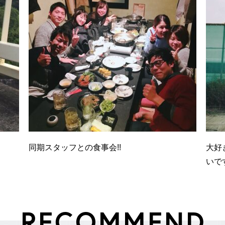
同期スタッフとの食事会!!
大好
いで
R
E
C
O
M
M
E
N
D