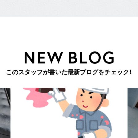
N
E
W
B
L
O
G
こ
の
ス
タ
ッ
フ
が
書
い
た
最
新
ブ
ロ
グ
を
チ
ェ
ッ
ク
！