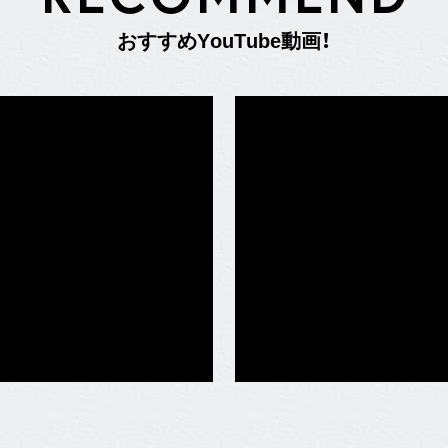
お
す
す
め
Y
o
u
T
u
b
e
動
画
！