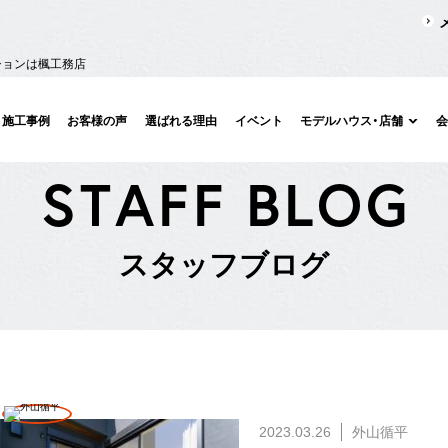
ションは楓工務店
施工事例
お客様の声
選ばれる理由
イベント
モデルハウス・店舗
S
T
A
F
F
B
L
O
G
ス
タ
ッ
フ
ブ
ロ
グ
2023.03.26
外山循平