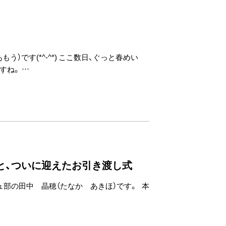
う）です(*^-^*) ここ数日、ぐっと春めい
すね。 …
と、ついに迎えたお引き渡し式
ュ部の田中 晶穂（たなか あきほ）です。 本