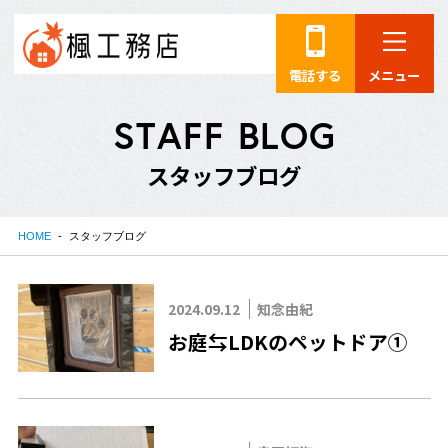
電話する
メニュー
S
T
A
F
F
B
L
O
G
ス
タ
ッ
フ
ブ
ロ
グ
HOME
スタッフブログ
2024.09.12
知念由紀
お庭⇆LDKのペットドア①