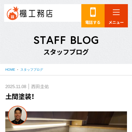
電話する
メニュー
S
T
A
F
F
B
L
O
G
ス
タ
ッ
フ
ブ
ロ
グ
HOME
スタッフブログ
2025.11.08
西田圭佑
土間塗装！