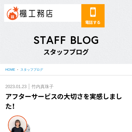
電話する
S
T
A
F
F
B
L
O
G
ス
タ
ッ
フ
ブ
ロ
グ
HOME
スタッフブログ
2023.01.23
竹内真珠子
アフターサービスの大切さを実感しまし
た！