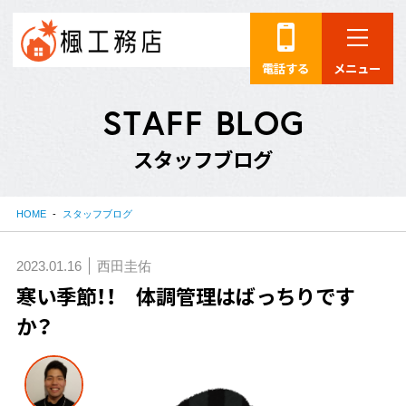
電話する
メニュー
S
T
A
F
F
B
L
O
G
ス
タ
ッ
フ
ブ
ロ
グ
HOME
スタッフブログ
2023.01.16
西田圭佑
寒い季節！！ 体調管理はばっちりです
か？