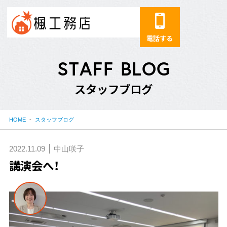
電話する
S
T
A
F
F
B
L
O
G
ス
タ
ッ
フ
ブ
ロ
グ
HOME
スタッフブログ
2022.11.09
中山咲子
講演会へ！