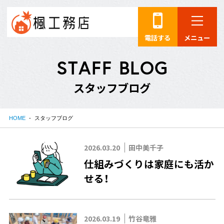
電話する
メニュー
S
T
A
F
F
B
L
O
G
ス
タ
ッ
フ
ブ
ロ
グ
HOME
スタッフブログ
2026.03.20
田中美千子
仕組みづくりは家庭にも活か
せる！
2026.03.19
竹谷竜雅