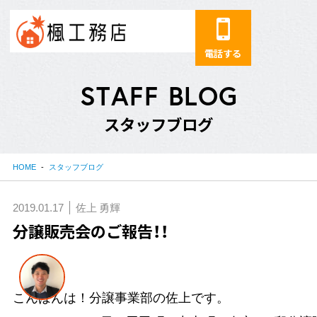
電話する
S
T
A
F
F
B
L
O
G
ス
タ
ッ
フ
ブ
ロ
グ
HOME
スタッフブログ
2019.01.17
佐上 勇輝
分譲販売会のご報告！！
こんばんは！分譲事業部の佐上です。
