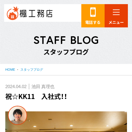
電話する
メニュー
S
T
A
F
F
B
L
O
G
ス
タ
ッ
フ
ブ
ロ
グ
HOME
スタッフブログ
2024.04.02
池田 真理也
祝☆KK11 入社式！！