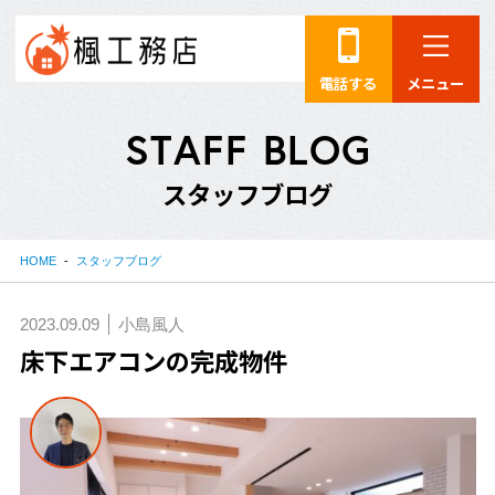
電話する
メニュー
S
T
A
F
F
B
L
O
G
ス
タ
ッ
フ
ブ
ロ
グ
HOME
スタッフブログ
2023.09.09
小島風人
床下エアコンの完成物件