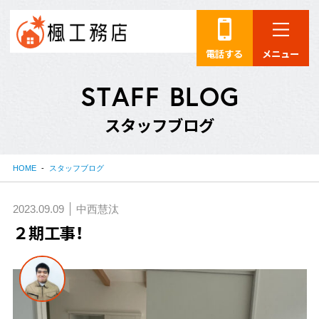
電話する
メニュー
S
T
A
F
F
B
L
O
G
ス
タ
ッ
フ
ブ
ロ
グ
HOME
スタッフブログ
2023.09.09
中西慧汰
２期工事！