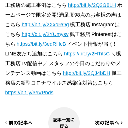
工務店の施工事例はこちら
http://bit.ly/2Q2G8LH
ホ
ームページで限定公開！満足度98点のお客様の声は
こちら
http://bit.ly/2XxoROg
楓工務店 Instagramは
こちら
http://bit.ly/2YUmysv
楓工務店 Pinterestはこ
ちら
https://bit.ly/3eqRHcB
イベント情報が届く！
LINE友だち追加はこちら
https://bit.ly/2HTiIsC
＼楓
工務店TV配信中／ スタッフの今日のこだわりやメ
ンテナンス動画はこちら
http://bit.ly/2QJ4bDH
楓工
務店の新型コロナウイルス感染症対策はこちら
https://bit.ly/3eVPnds
記事一覧に
前の記事へ
次の記事へ
戻る