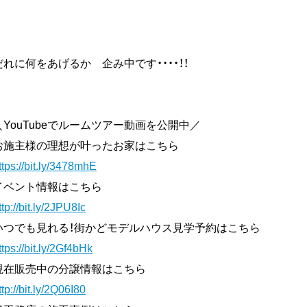
だれに何をあげるか 企み中です・・・・！！
＼YouTubeでルームツアー動画を公開中／
お施主様の理想が叶ったお家はこちら
ttps://bit.ly/3478mhE
イベント情報はこちら
ttp://bit.ly/2JPU8Ic
いつでも見れる！街かどモデルハウス見学予約はこちら
ttps://bit.ly/2Gf4bHk
現在販売中の分譲情報はこちら
ttp://bit.ly/2Q06I80