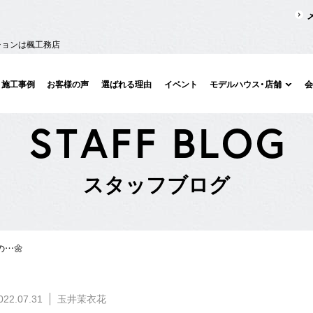
ションは楓工務店
施工事例
お客様の声
選ばれる理由
イベント
モデルハウス・店舗
S
T
A
F
F
B
L
O
G
ス
タ
ッ
フ
ブ
ロ
グ
…🌼
022.07.31
玉井茉衣花