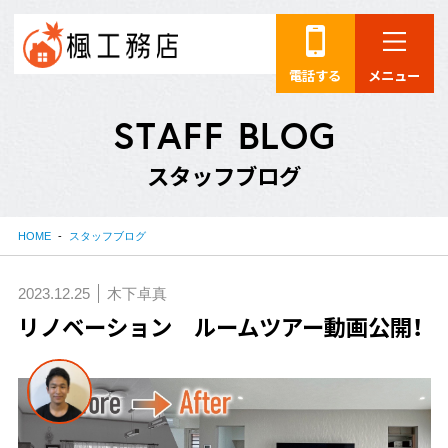
電話する
メニュー
S
T
A
F
F
B
L
O
G
ス
タ
ッ
フ
ブ
ロ
グ
HOME
スタッフブログ
2023.12.25
木下卓真
リノベーション ルームツアー動画公開！