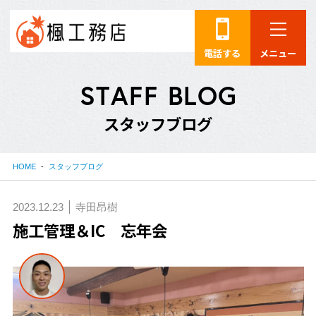
電話する
メニュー
S
T
A
F
F
B
L
O
G
ス
タ
ッ
フ
ブ
ロ
グ
HOME
スタッフブログ
2023.12.23
寺田昂樹
施工管理＆IC 忘年会