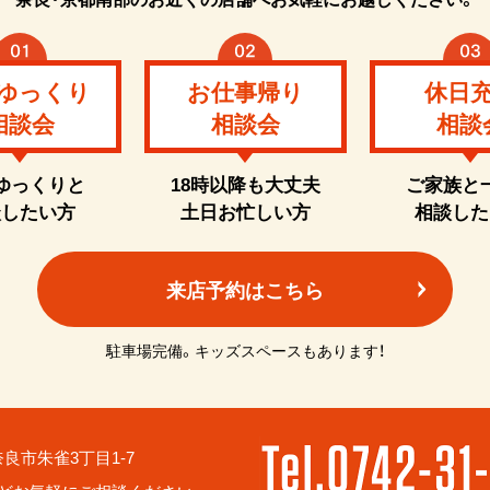
ゆっくり
お仕事帰り
休日
相談会
相談会
相談
ゆっくりと
18時以降も大丈夫
ご家族と
談したい方
土日お忙しい方
相談した
来店予約はこちら
駐車場完備。キッズスペースもあります！
6 奈良市朱雀3丁目1-7