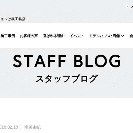
ションは楓工務店
施工事例
お客様の声
選ばれる理由
イベント
モデルハウス・店舗
S
T
A
F
F
B
L
O
G
ス
タ
ッ
フ
ブ
ロ
グ
018.02.18
南美由紀