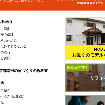
どお気軽にご相談ください。
れる理由
れる理由
の安心保証
価格の仕組み
費以外で必要なお金
MODE
りの流れ
お近くのモデル
ある質問
・京都南部の家づくりの教科書
案内
ッフ紹介
ルハウス・店舗紹介
情報