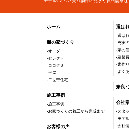
モデルハウス・完成物件の見学や資料請求な
ホーム
選ば
-選ば
楓の家づくり
-充実
-家の
-オーダー
-建築
-セレクト
-家作
-ココクミ
-よく
-平屋
-二世帯住宅
奈良
施工事例
会社
-施工事例
-お家づくりの着工から完成まで
-スタ
-モデ
-会社
お客様の声