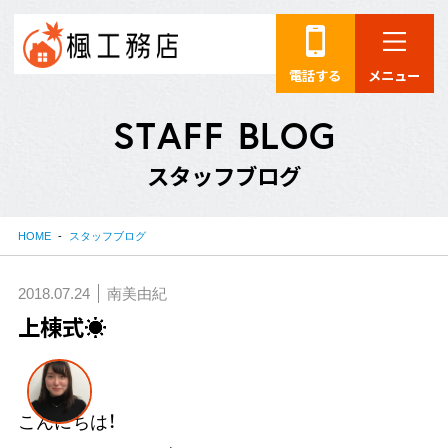
電話する
メニュー
S
T
A
F
F
B
L
O
G
ス
タ
ッ
フ
ブ
ロ
グ
HOME
スタッフブログ
2018.07.24
南美由紀
上棟式☀
こんにちは！