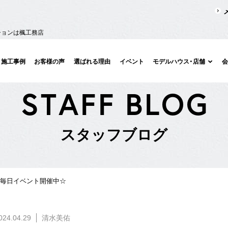
ションは楓工務店
施工事例
お客様の声
選ばれる理由
イベント
モデルハウス・店舗
S
T
A
F
F
B
L
O
G
ス
タ
ッ
フ
ブ
ロ
グ
毎日イベント開催中☆
024.04.29
清水美佑