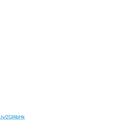
it.ly/2Gf4bHk