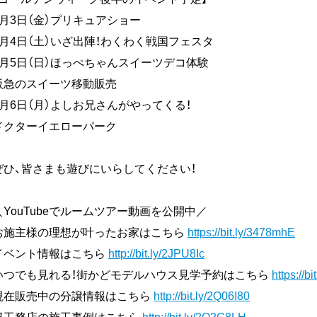
5月3日（金）プリキュアショー
5月4日（土）いざ出陣！わくわく戦国フェスタ
5月5日（日）ほっぺちゃんスイーツデコ体験
阪急のスイーツ移動販売
5月6日（月）よしお兄さんがやってくる！
ドクターイエローパーク
ぜひ、皆さまも遊びにいらしてください！
＼YouTubeでルームツアー動画を公開中／
お施主様の理想が叶ったお家はこちら
https://bit.ly/3478mhE
イベント情報はこちら
http://bit.ly/2JPU8Ic
いつでも見れる！街かどモデルハウス見学予約はこちら
https://b
現在販売中の分譲情報はこちら
http://bit.ly/2Q06I80
楓工務店の施工事例はこちら
http://bit.ly/2Q2G8LH