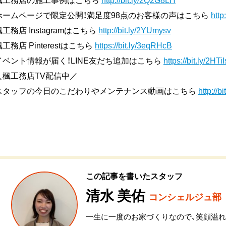
ホームページで限定公開！満足度98点のお客様の声はこちら
http
楓工務店 Instagramはこちら
http://bit.ly/2YUmysv
楓工務店 Pinterestはこちら
https://bit.ly/3eqRHcB
イベント情報が届く！LINE友だち追加はこちら
https://bit.ly/2HTi
＼楓工務店TV配信中／
スタッフの今日のこだわりやメンテナンス動画はこちら
http://
この記事を書いたスタッフ
清水 美佑
コンシェルジュ部
一生に一度のお家づくりなので、笑顔溢